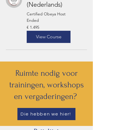
(Nederlands)
Certified Obeya Host
Ended
1.495
€ 1.495
euro
View Course
Ruimte nodig voor
trainingen, workshops
en vergaderingen?
Die hebben we hier!