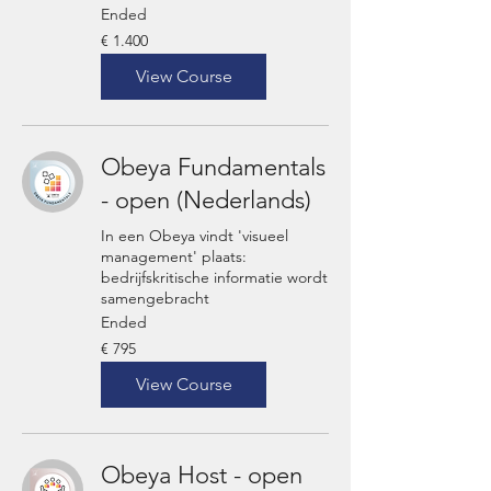
Ended
1.400
€ 1.400
euro
View Course
Obeya Fundamentals
- open (Nederlands)
In een Obeya vindt 'visueel
management' plaats:
bedrijfskritische informatie wordt
samengebracht
Ended
795
€ 795
euro
View Course
Obeya Host - open