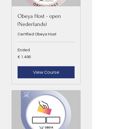
Obeya Host - open
(Nederlands)
Certified Obeya Host
Ended
1.495
€ 1.495
euro
View Course