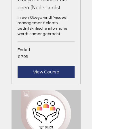
open (Nederlands)
In een Obeya vindt 'visueel
management' plaats:
bedrijfskritische informatie
wordt samengebracht
Ended
795
€ 795
euro
View Course