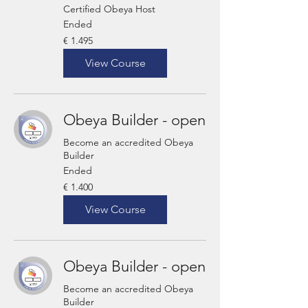
Certified Obeya Host
Ended
1.495
€ 1.495
euro
View Course
Obeya Builder - open
Become an accredited Obeya
Builder
Ended
1.400
€ 1.400
euro
View Course
Obeya Builder - open
Become an accredited Obeya
Builder