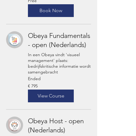
Free
Book Now
Obeya Fundamentals
- open (Nederlands)
In een Obeya vindt 'visueel
management' plaats:
bedrijfskritische informatie wordt
samengebracht
Ended
795
€ 795
euro
View Course
Obeya Host - open
(Nederlands)