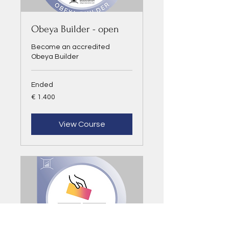
Obeya Builder - open
Become an accredited
Obeya Builder
Ended
1.400
€ 1.400
euro
View Course