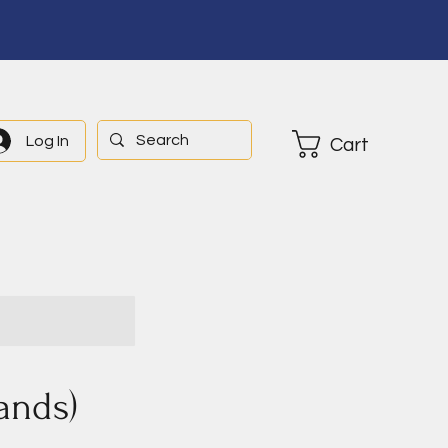
Log In
Cart
ands)