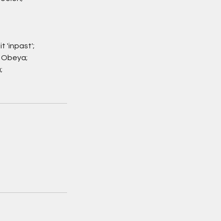
'inpast';
t Obeya;
;