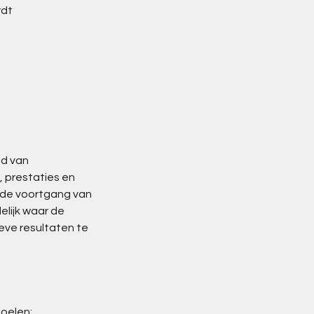
rdt
id van
 prestaties en
r de voortgang van
elijk waar de
ieve resultaten te
doelen;