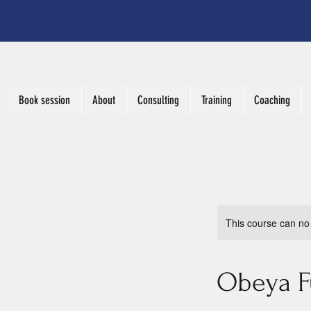
Book session
About
Consulting
Training
Coaching
This course can no
Obeya F