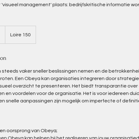
 'visueel management' plaats: bedrijfskritische informatie wo
5
Loire 150
ion
n steeds vaker sneller beslissingen nemen en de betrokkenhe
oten. Een Obeya kan organisaties integreren door strategie,
isueel overzicht te presenteren. Het biedt transparantie ove
n en voordelen voor de organisatie. Het is voor iedereen duid
en snelle aanpassingen zijn mogelijk om imperfecte of definit
 en oorsprong van Obeya;
en Obeya kan helpen bij het realiseren van jouw organisatie