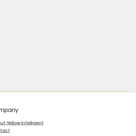
mpany
ut Yellow Intelligent
tact