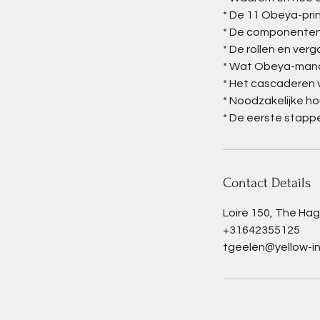
* De 11 Obeya-prin
* De componenten 
* De rollen en ve
* Wat Obeya-manag
* Het cascaderen 
* Noodzakelijke h
* De eerste stappe
Contact Details
Loire 150, The Ha
+31642355125
tgeelen@yellow-in