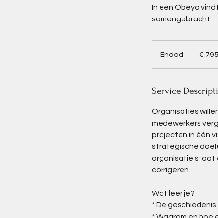
In een Obeya vindt
samengebracht
795
euro
Ended
E
€ 79
n
d
Service Descript
e
d
Organisaties wille
medewerkers vergr
projecten in één v
strategische doele
organisatie staat 
corrigeren.
Wat leer je?
* De geschiedenis
* Waarom en hoe e