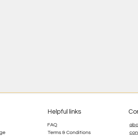
Helpful links
Co
FAQ
abo
age
Terms & Conditions
con